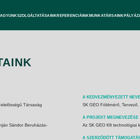
VAGYUNK
SZOLGÁLTATÁSAINK
REFERENCIÁINK
MUNKATÁRSAINK
PÁLYÁZ
TAINK
A KEDVEZMÉNYEZETT NEV
Felelősségű Társaság
SK GEO Földmérő, Tervező, S
A PROJEKT MEGNEVEZÉSE
emján Sándor Beruházás-
Az SK GEO Kft technológiai 
A SZERZŐDÖTT TÁMOGATÁ