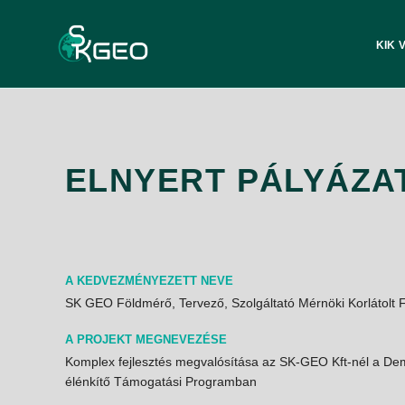
KIK 
ELNYERT PÁLYÁZA
A KEDVEZMÉNYEZETT NEVE
SK GEO Földmérő, Tervező, Szolgáltató Mérnöki Korlátolt 
A PROJEKT MEGNEVEZÉSE
Komplex fejlesztés megvalósítása az SK-GEO Kft-nél a D
élénkítő Támogatási Programban