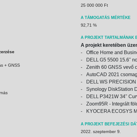
25 000 000 Ft
A TÁMOGATÁS MÉRTÉKE
92,71 %
A PROJEKT TARTALMÁNAK 
A projekt keretében üze
zerzése
Office Home and Busin
DELL G5 5500 15.6" no
más + GNSS
Zenith 60 GNSS vevő c
AutoCAD 2021 csomag 
DELL WS PRECISION T
Synology DiskStation 
omás
DELL P3421W 34" Curve
Zoom95R - Integrált fö
KYOCERA ECOSYS M81
A PROJEKT BEFEJEZÉSI D
2022. szeptember 9.