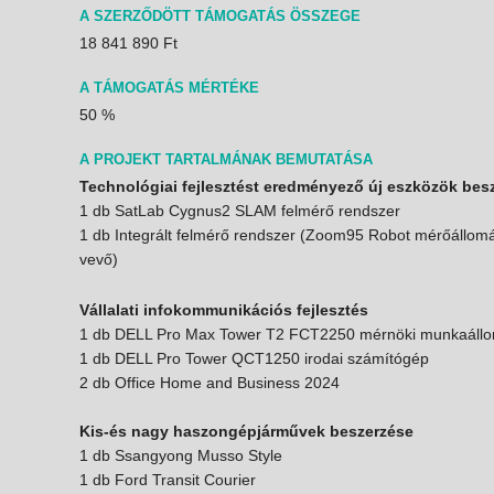
A SZERZŐDÖTT TÁMOGATÁS ÖSSZEGE
18 841 890 Ft
A TÁMOGATÁS MÉRTÉKE
50 %
A PROJEKT TARTALMÁNAK BEMUTATÁSA
Technológiai fejlesztést eredményező új eszközök bes
1 db SatLab Cygnus2 SLAM felmérő rendszer
1 db Integrált felmérő rendszer (Zoom95 Robot mérőállo
vevő)
Vállalati infokommunikációs fejlesztés
1 db DELL Pro Max Tower T2 FCT2250 mérnöki munkaáll
1 db DELL Pro Tower QCT1250 irodai számítógép
2 db Office Home and Business 2024
Kis-és nagy haszongépjárművek beszerzése
1 db Ssangyong Musso Style
1 db Ford Transit Courier