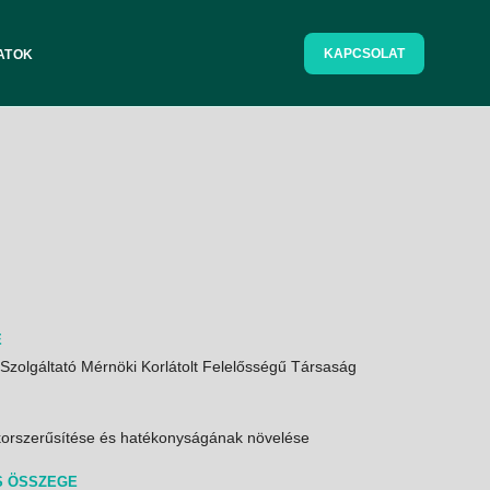
KAPCSOLAT
ATOK
E
zolgáltató Mérnöki Korlátolt Felelősségű Társaság
korszerűsítése és hatékonyságának növelése
S ÖSSZEGE