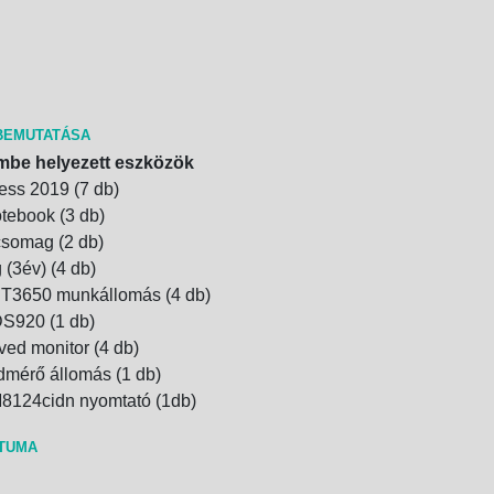
BEMUTATÁSA
mbe helyezett eszközök
ess 2019 (7 db)
tebook (3 db)
somag (2 db)
(3év) (4 db)
3650 munkállomás (4 db)
DS920 (1 db)
d monitor (4 db)
ldmérő állomás (1 db)
24cidn nyomtató (1db)
ÁTUMA