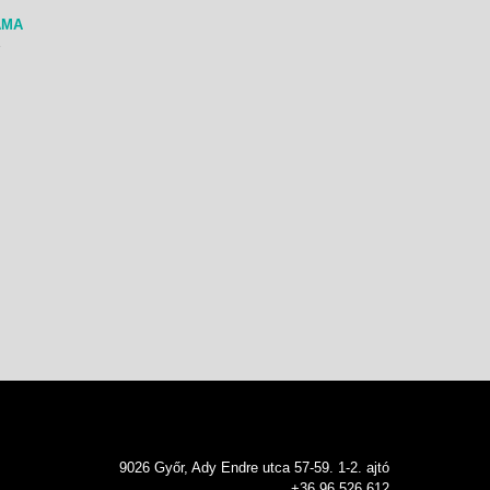
ÁMA
7
9026 Győr, Ady Endre utca 57-59. 1-2. ajtó
+36 96 526 612