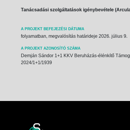
Tanácsadási szolgáltatások igénybevétele (Arculat
A PROJEKT BEFEJEZÉSI DÁTUMA
folyamatban, megvalósítás határideje 2026. július 9.
A PROJEKT AZONOSÍTÓ SZÁMA
Demján Sándor 1+1 KKV Beruházás-élénkítő Támog
2024/1+1/1939